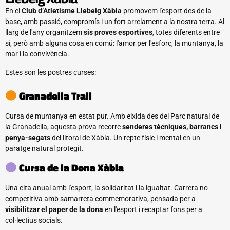
En el
Club d’Atletisme Llebeig Xàbia
promovem l'esport des de la
base, amb passió, compromís i un fort arrelament a la nostra terra. Al
llarg de l'any organitzem
sis proves esportives
, totes diferents entre
si, però amb alguna cosa en comú: l'amor per l'esforç, la muntanya, la
mar i la convivència.
Estes son les postres curses:
Granadella Trail
Cursa de muntanya en estat pur. Amb eixida des del Parc natural de
la Granadella, aquesta prova recorre
senderes tècniques, barrancs i
penya-segats
del litoral de Xàbia. Un repte físic i mental en un
paratge natural protegit.
Cursa de la Dona Xàbia
Una cita anual amb l'esport, la solidaritat i la igualtat. Carrera no
competitiva amb samarreta commemorativa, pensada per a
visibilitzar el paper de la dona
en l'esport i recaptar fons per a
col·lectius socials.