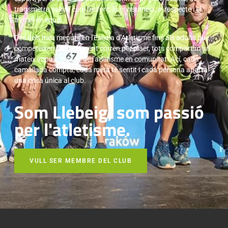
transmetre valors com l'esforç, la constància, el respecte i el
treball en equip.
Des dels més menuts en l'Escola d''Atletisme fins als adults que
competeixen o simplement corren per plaer, tots compartim un
mateix impuls: gaudir de l'atletisme en comunitat. Ací, cada
camallada compta, cada meta té sentit i cada persona aporta
una cosa única al club.
Som Llebeig, som passió
per l'atletisme.
VULL SER MEMBRE DEL CLUB