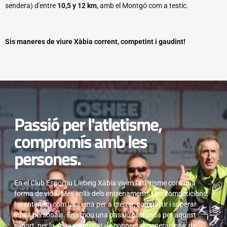
sendera) d'entre
10,5 y 12 km
, amb el Montgó com a testic.
Sis maneres de viure Xàbia corrent, competint i gaudint!
Passió per l'atletisme,
compromís amb les
persones.
En el Club Esportiu Llebeig Xàbia vivim l'atletisme com una
forma de vida. Més enllà dels entrenaments i les competicions,
ho entenem com una eina per a créixer, compartir i superar
límits personals. Ens mou una passió profunda per aquest
esport, per la seua capacitat de connectar generacions, de