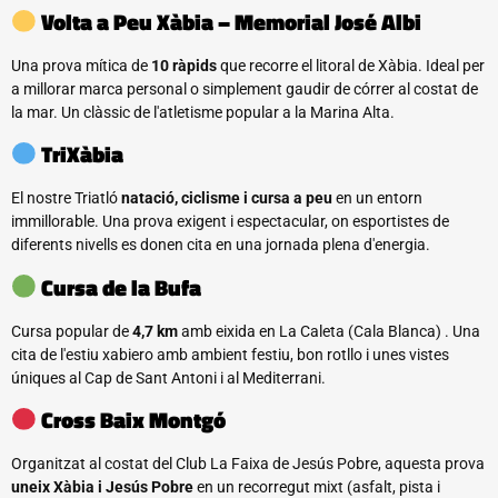
Volta a Peu Xàbia – Memorial José Albi
Una prova mítica de
10 ràpids
que recorre el litoral de Xàbia. Ideal per
a millorar marca personal o simplement gaudir de córrer al costat de
la mar. Un clàssic de l'atletisme popular a la Marina Alta.
TriXàbia
El nostre Triatló
natació, ciclisme i cursa a peu
en un entorn
immillorable. Una prova exigent i espectacular, on esportistes de
diferents nivells es donen cita en una jornada plena d'energia.
Cursa de la Bufa
Cursa popular de
4,7 km
amb eixida en La Caleta (Cala Blanca) . Una
cita de l'estiu xabiero amb ambient festiu, bon rotllo i unes vistes
úniques al Cap de Sant Antoni i al Mediterrani.
Cross Baix Montgó
Organitzat al costat del Club La Faixa de Jesús Pobre, aquesta prova
uneix Xàbia i Jesús Pobre
en un recorregut mixt (asfalt, pista i