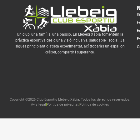
N
In
F
E
Un club, una família, una passió. En Llebeig Xàbia fomentem la
E
pràctica esportiva des d'una visió inclusiva, saludable i social. Ja
sigues principiant o atleta experimentat, ací trobaràs un espai on
C
créixer, compartir i superar-te.
Copyright ©2026 Club Esportiu Llebeig Xàbia. Todos los derechos reservados.
Avís legal
Política de privacitat
Política de cookies