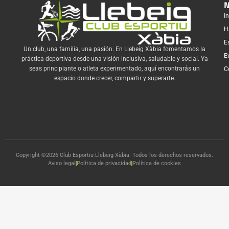
N
In
H
E
Un club, una familia, una pasión. En Llebeig Xàbia fomentamos la
E
práctica deportiva desde una visión inclusiva, saludable y social. Ya
seas principiante o atleta experimentado, aquí encontrarás un
C
espacio donde crecer, compartir y superarte.
Copyright ©2026 Club Esportiu Llebeig Xàbia. Todos los derechos reservados.
Aviso legal
Política de privacidad
Política de cookies