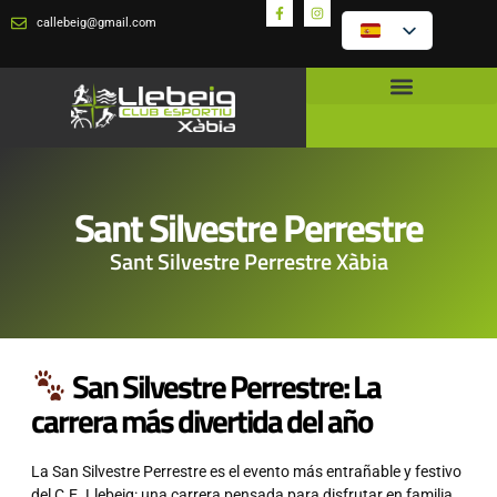
callebeig@gmail.com
Sant Silvestre Perrestre
Sant Silvestre Perrestre Xàbia
San Silvestre Perrestre: La
carrera más divertida del año
La San Silvestre Perrestre es el evento más entrañable y festivo
del C.E. Llebeig: una carrera pensada para disfrutar en familia…