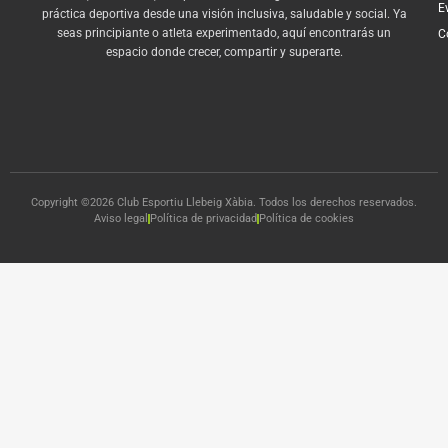
E
práctica deportiva desde una visión inclusiva, saludable y social. Ya
seas principiante o atleta experimentado, aquí encontrarás un
C
espacio donde crecer, compartir y superarte.
Copyright ©2026 Club Esportiu Llebeig Xàbia. Todos los derechos reservados.
Aviso legal
Política de privacidad
Política de cookies