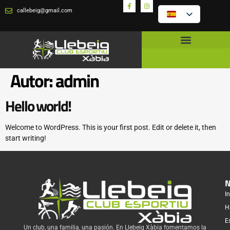
callebeig@gmail.com
Autor:
admin
Hello world!
Welcome to WordPress. This is your first post. Edit or delete it, then
start writing!
N
In
H
E
Un club, una familia, una pasión. En Llebeig Xàbia fomentamos la