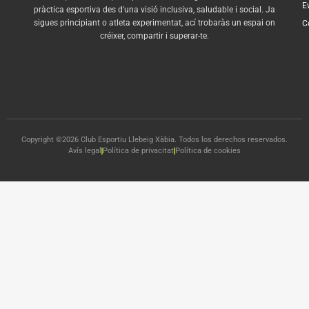
E
pràctica esportiva des d'una visió inclusiva, saludable i social. Ja
sigues principiant o atleta experimentat, ací trobaràs un espai on
C
créixer, compartir i superar-te.
Copyright ©2026 Club Esportiu Llebeig Xàbia. Todos los derechos reservados.
Avís legal
Política de privacitat
Política de cookies