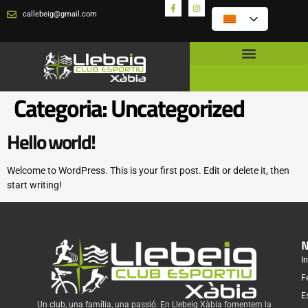
callebeig@gmail.com
Categoria:
Uncategorized
Hello world!
Welcome to WordPress. This is your first post. Edit or delete it, then
start writing!
N
In
F
E
Un club, una família, una passió. En Llebeig Xàbia fomentem la